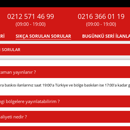
0212 571 46 99
0216 366 01 19
(09:00 - 19:00)
(09:00 - 19:00)
Rİ
SIKÇA SORULAN SORULAR
BUGÜNKÜ SERİ İLANL
N SORULAR
zaman yayınlanır ?
a baskısı ilanlarınız saat 19:00'a Türkiye ve bölge baskıları ise 17:00'a kadar 
gi bölgelere yayınlatabilirim ?
liyeti nedir ?