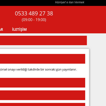
Hürriyet' e ilan Vermek
0533 489 27 38
(09:00 - 19:00)
AR
İLETİŞİM
görsel onayı verildiği takdirde bir sonraki gün yayınlanır.