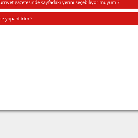
ürriyet gazetesinde sayfadaki yerini seçebiliyor muyum ?
e yapabilirim ?