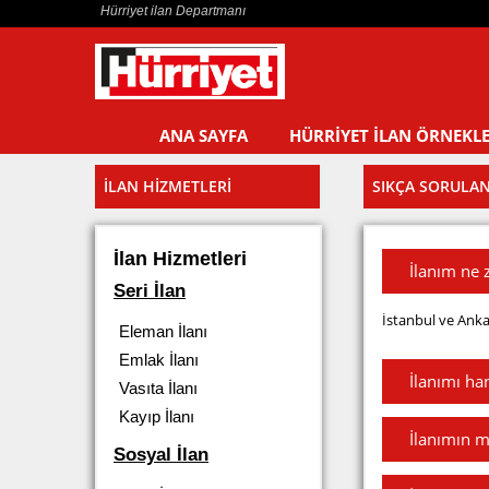
Hürriyet ilan Departmanı
ANA SAYFA
HÜRRİYET İLAN ÖRNEKLE
İLAN HİZMETLERİ
SIKÇA SORULA
İlan Hizmetleri
İlanım ne 
Seri İlan
İstanbul ve Ankar
Eleman İlanı
Emlak İlanı
İlanımı han
Vasıta İlanı
Kayıp İlanı
İlanımın ma
Sosyal İlan