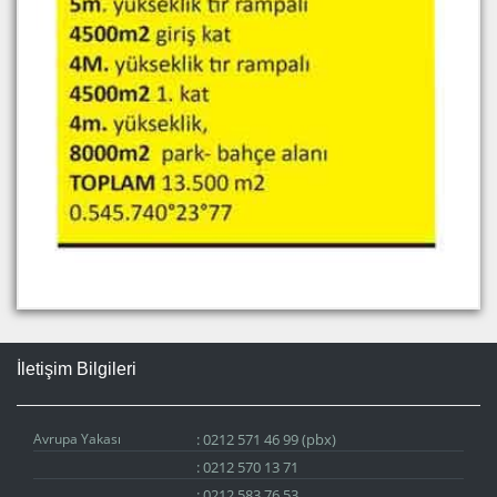
İletişim Bilgileri
Avrupa Yakası
:
0212 571 46 99 (pbx)
:
0212 570 13 71
:
0212 583 76 53