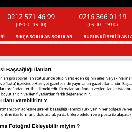
0212 571 46 99
0216 366 01 19
(09:00 - 19:00)
(09:00 - 19:00)
Rİ
SIKÇA SORULAN SORULAR
BUGÜNKÜ SERİ İLANL
si Başsağlığı İlanları
lanları gibi sosyal ilan statüsünde olup, vefat eden kişinin ailesi ve yakınlarına
e (kutu) içerisinde Hürriyet gazetesinde yayınlanan gazete ilanlarıdır. Başsa
malar tarafından tercih edilmektedir. Firmalar tarafından verilen ilanlar İstanbu
oyutlar için verilen fiyatlardan farklı değerlendirilir.
 İlanı Verebilirim ?
artmani.com
adresine girerek başsağlığı ilanınızı Türkiye’nin her bölgesi ve he
 online ilan formunu doldurarak ya da bizlere telefon ve e-posta ile ulaşarak
ıma Fotoğraf Ekleyebilir miyim ?