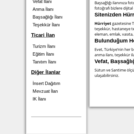
Vefat İlanı
Başsağlığı ilanınıza fo
fotoğrafı bizlere dijita
Anma İlanı
Sitenizden Hürr
Başsağlığı İlanı
Hürriyet
gazetesine Tü
Teşekkür İlanı
teşekkür, hastaneye te
eleman, emlak, vasıta, z
Ticari İlan
Bulunduğum Her
Turizm İlanı
Evet, Türkiye’nin her bö
Eğitim İlanı
anma ilanı, teşekkür ila
Vefat, Başsağlı
Tanıtım İlanı
Sütun ve Santime ölçüs
Diğer İlanlar
ulaşabilirsiniz.
İnsert Dağıtım
Mevzuat İlan
IK İlanı