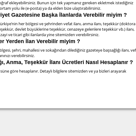
toğraf ekleyebilirsiniz. Bunun için tek yapmanız gereken ekletmek istediğiniz
l ortam yolu ile (e-posta) ya da elden bize ulaştırabilirsiniz.
iyet Gazetesine Başka İlanlarda Verebilir miyim ?
rkiye’nin her bölgesi ve şehrinden vefat ilanı, anma ilanı, teşekkür (doktora
şekkür, devlet büyüklerine teşekkür, cenazeye gelenlere teşekkür vb.) ilanı,
ayi ve ticari gibi ilanlarda yine sitemizden verebilirsiniz.
 Yerden İlan Verebilir miyim ?
lgesi, şehri, mahallesi ve sokağından dilediğiniz gazeteye başsağlığı ilanı, vefa
nınızı verebilirsiniz.
ğı, Anma, Teşekkür İlanı Ücretleri Nasıl Hesaplanır ?
üne göre hesaplanır. Detaylı bilgilere sitemizden ve ya bizleri arayarak