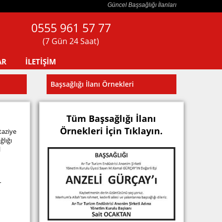
Güncel Başsağlığı İlanları
0555 961 57 77
(7 Gün 24 Saat)
AR
İLETİŞİM
Başsağlığı İlanı Örnekleri
Tüm Başsağlığı İlanı
Örnekleri İçin Tıklayın.
 taziye
ğlığı
l
r