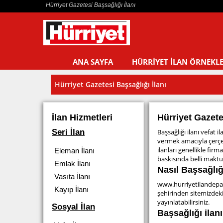
Hürriyet Gazetesi Başsağlığı İlanı
ANA SAYFA
HÜRRİYET İLAN ÖRNEKLE
Hürriyet Gazetesi Başsağlığı İlanı
İlan Hizmetleri
Hürriyet Gazete
Seri İlan
Başsağlığı ilanı vefat i
vermek amacıyla çerçev
ilanları genellikle fir
Eleman İlanı
baskısında belli maktu b
Emlak İlanı
Nasıl Başsağlığı
Vasıta İlanı
www.hurriyetilandep
Kayıp İlanı
şehirinden sitemizdeki
yayınlatabilirsiniz.
Sosyal İlan
Başsağlığı ilan