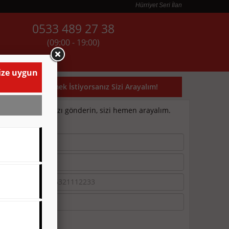
Hürriyet Seri İlan
0533 489 27 38
(09:00 - 19:00)
AR
İLETİŞİM
size uygun
Kayıp İlanı Vermek İstiyorsanız Sizi Arayalım!
elefon numaranızı gönderin, sizi hemen arayalım.
Beni Ara