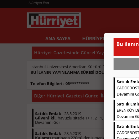
Hürriyet İlan
ANA SAYFA
HÜRRİYET İLAN ÖRNEKLE
Bu ilanın
Hürriyet Gazetesinde Güncel Yayınlanmış Kayıp İl
İstanbul Üniversitesi Amerikan Kültürü Edebiyatı Bölüm
BU İLANIN YAYINLANMA SÜRESİ DOLMUŞTUR )
Satılık Eml
Telefon Bilgileri : 05*********
CADDEBOSTAN
Devamını G
Diğer Hürriyet Gazetesi Güncel İlanlar
Satılık Eml
ERENKÖY Div
Satılık Emlak
- 28.5.2019
Devamını G
Güvenlikli,
havuzlu sitede 1+ 1, 2+ 1, 3+ 1 kirac...
Devamını Gör
Satılık Eml
CADDEBOSTAN
Satılık Emlak
- 28.5.2019
Kalamış
marinada 220m² deniz manzaralı teraslı sı...
Devamını G