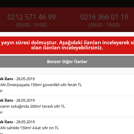
0212 571 46 99
0216 366 01 19
(09:00 - 19:00)
(09:00 - 19:00)
Rİ
SIKÇA SORULAN SORULAR
BUGÜNKÜ SERİ İLANL
 yayın süresi dolmuştur. Aşağıdaki ilanları inceleyerek 
olan ilanları inceleyebilirsiniz.
anı
Benzer Diğer İlanlar
ü Geçici Mezuniyet Belgemi Kaybettim Hükümsüzdür. Zuhal TAŞDEMİR
(
T
ak İlanı
- 28.05.2019
 Ömerpaşada 150m² güvenlikli sıfır ferah TL
ör
ak İlanı
- 28.05.2019
anın sokağında 200m² teraslı sıfır TL
Satılık Emlak
- 28.5.2019
ör
Sahibinden
güneşevlerde 3+1 135m² 2.kat, yapılı. ...
Devamını Gör
ak İlanı
- 28.05.2019
 sahilde 150m² 4.kat sıfır ön TL
Satılık Emlak
- 28.5.2019
Erenköyde
260m² deniz manzaralı havuzlu güvenlikl...
ör