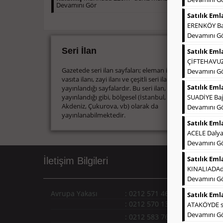
Devamını Gör
Satılık Eml
ERENKÖY Bağ
Devamını G
Seri İlan
Satılık Eml
ÇİFTEHAVUZL
Gazetede seri ilan sayfaları; eleman ilanı, emlak ilanı,
Devamını G
vasıta ilanı, zayi ilanı ve çeşitli seri ilan bloğunun
Satılık Eml
yayınlandığı sayfalardır. Bu seri ilan, Türkiye baskısı
yayınlandığı gibi, bölgesel (İstanbul, Ankara, Ege,
SUADİYE Bağ
Akdeniz, Çukurova, vb) olarak da
Devamını G
yayınlanabilmektedir.
Satılık Eml
ACELE Dalya
Devamını G
Satılık Eml
İletişim Bilgileri
KINALIADAd
Devamını G
Avrupa Yakası
:
0212 571 46 99 (pbx)
Satılık Eml
:
0212 570 13 71
ATAKÖYDE sa
Devamını G
:
0212 583 76 53