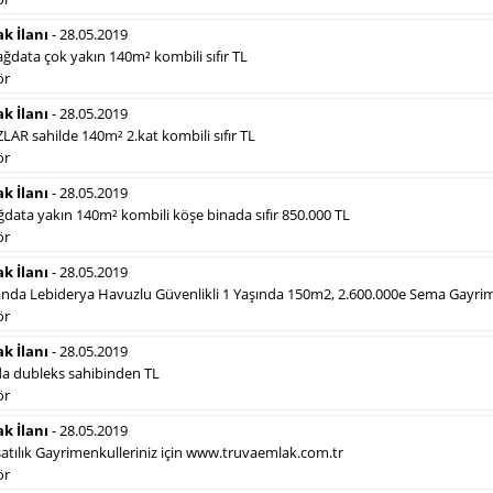
Devamını Gör
ak İlanı
- 28.05.2019
data çok yakın 140m² kombili sıfır TL
ör
Sosyal İlan
(Hürriyet Vefat ilanı, Başsağlığı,
ak İlanı
- 28.05.2019
Anma vb)
AR sahilde 140m² 2.kat kombili sıfır TL
Gazetelerin sosyal ilan (vefat ilanı, anma, başsağlığı,
ör
teşekkür vb.) diye adlandırdığı, ticari amaç gütmeyen
ak İlanı
- 28.05.2019
bu ilan çeşidin de fiyatlandırma ilanın kapladığı alan
data yakın 140m² kombili köşe binada sıfır 850.000 TL
üzerinden fiyatlandırılır. Diğer çerçeveli ilanlara göre
daha ekonomiktir.
ör
ak İlanı
- 28.05.2019
nda Lebiderya Havuzlu Güvenlikli 1 Yaşında 150m2, 2.600.000e Sema Gayr
ör
ak İlanı
- 28.05.2019
Hürriyet Seri İlanlarımız
Hür
a dubleks sahibinden TL
ör
ak İlanı
- 28.05.2019
Hürriyet Gazetesi Eleman İlanı
Hü
tılık Gayrimenkulleriniz için www.truvaemlak.com.tr
Hürriyet Gazetesi Emlak İlanı
Hü
ör