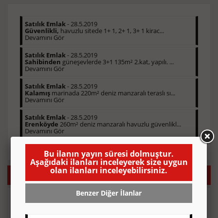
Satılık Emlak
- 28.5.2019
Güvenlikli,
havuzlu sitede 1+ 1, 2+ 1, 3+ 1 kirac...
Devamını Gör
Satılık Emlak
- 28.5.2019
Sahibinden
güneşevlerde 3+1 135m² 2.kat, yapılı. ...
Devamını Gör
Satılık Emlak
- 28.5.2019
Kalamış
marinada 220m² deniz manzaralı teraslı sı...
Devamını Gör
Satılık Emlak
- 28.5.2019
Erenköyde
260m² deniz manzaralı havuzlu güvenlikl...
Devamını Gör
Bu ilanın yayın süresi dolmuştur.
Aşağıdaki ilanları inceleyerek size uygun
olan ilanları inceleyebilirsiniz.
Kayıp İlanı Vermek İstiyorsanız Sizi Arayalım!
Benzer Diğer İlanlar
Telefon numaranızı gönderin, sizi hemen arayalım.