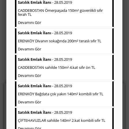
Satılık Emlak İlanı
- 28.05.2019
CADDEBOSTAN Ömerpaşada 150m² güvenlikli sıfır
ferah TL
Devamını Gör
Satılık Emlak İlanı
- 28.05.2019
ERENKÖY Divanın sokağında 200m² teraslı sıfır TL
Devamını Gör
Satılık Emlak İlanı
- 28.05.2019
Beni Ara
CADDEBOSTAN sahilde 150m² 4.kat sıfır ön TL
Devamını Gör
Satılık Emlak İlanı
- 28.05.2019
Seri İlan
ERENKÖY Bağdata çok yakın 140m² kombili sıfır TL
Devamını Gör
Gazetede seri ilan sayfaları; eleman ilanı, emlak ilanı, vasıta ilanı,
zayi ilanı ve çeşitli seri ilan bloğunun yayınlandığı sayfalardır. Bu
Satılık Emlak İlanı
- 28.05.2019
seri ilan, Türkiye baskısı yayınlandığı gibi, bölgesel (İstanbul,
Ankara, Ege, Akdeniz, Çukurova, vb) olarak da
ÇİFTEHAVUZLAR sahilde 140m² 2.kat kombili sıfır TL
yayınlanabilmektedir.
Devamını Gör