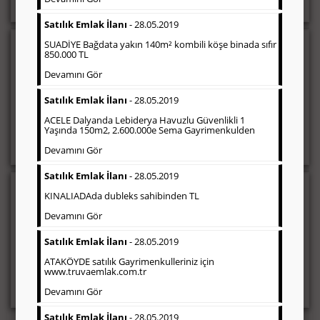
Satılık Emlak İlanı
- 28.05.2019
SUADİYE Bağdata yakın 140m² kombili köşe binada sıfır
Sosyal İlan
(Hürriyet Vefat ilanı, Başsağlığı,
850.000 TL
Anma vb)
Devamını Gör
Gazetelerin sosyal ilan (vefat ilanı, anma, başsağlığı, teşekkür
vb.) diye adlandırdığı, ticari amaç gütmeyen bu ilan çeşidin de
Satılık Emlak İlanı
- 28.05.2019
fiyatlandırma ilanın kapladığı alan üzerinden fiyatlandırılır.
Diğer çerçeveli ilanlara göre daha ekonomiktir.
ACELE Dalyanda Lebiderya Havuzlu Güvenlikli 1
Yaşında 150m2, 2.600.000e Sema Gayrimenkulden
Devamını Gör
Satılık Emlak İlanı
- 28.05.2019
Ticari İlan
(Hürriyet Gazetesi Reklam)
KINALIADAda dubleks sahibinden TL
Devamını Gör
Firmaların; tanıtımlarının, duyuru ve kampanyalarının yapıldığı,
çerçeveli ilan çeşididir. Finans, İnşaat, Turizm, Eğitim, Otomotiv
Satılık Emlak İlanı
- 28.05.2019
sektörleri başta olmak üzere bütün sektörler Hürriyet gazetesi
ticari ilanları tercih etmektedirler.
ATAKÖYDE satılık Gayrimenkulleriniz için
www.truvaemlak.com.tr
Devamını Gör
Satılık Emlak İlanı
- 28.05.2019