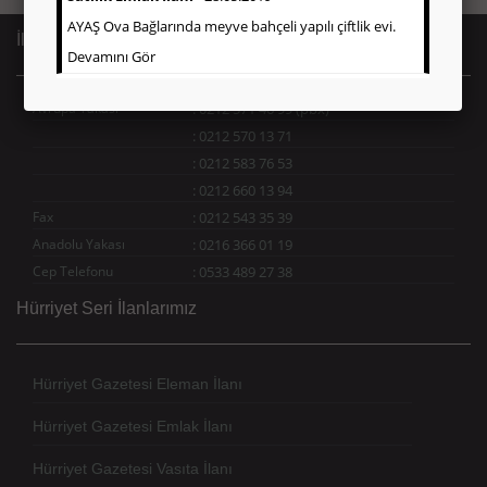
AYAŞ Ova Bağlarında meyve bahçeli yapılı çiftlik evi.
İletişim Bilgileri
Devamını Gör
Avrupa Yakası
:
0212 571 46 99 (pbx)
:
0212 570 13 71
:
0212 583 76 53
:
0212 660 13 94
Fax
:
0212 543 35 39
Anadolu Yakası
:
0216 366 01 19
Cep Telefonu
:
0533 489 27 38
Hürriyet Seri İlanlarımız
Hürriyet Gazetesi Eleman İlanı
Hürriyet Gazetesi Emlak İlanı
Hürriyet Gazetesi Vasıta İlanı