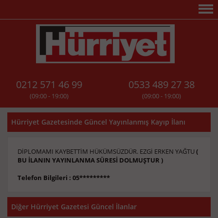
0212 571 46 99
0533 489 27 38
(09:00 - 19:00)
(09:00 - 19:00)
Hürriyet Gazetesinde Güncel Yayınlanmış Kayıp İlanı
DİPLOMAMI KAYBETTİM HÜKÜMSÜZDÜR. EZGİ ERKEN YAĞTU
(
BU İLANIN YAYINLANMA SÜRESİ DOLMUŞTUR )
Telefon Bilgileri : 05*********
Diğer Hürriyet Gazetesi Güncel İlanlar