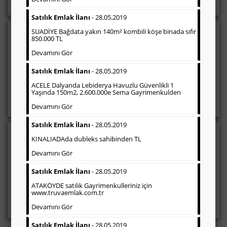
Satılık Emlak İlanı
- 28.05.2019
SUADİYE Bağdata yakın 140m² kombili köşe binada sıfır
Sosyal İlan
(Hürriyet Vefat ilanı, Başsağlığı,
850.000 TL
Anma vb)
Devamını Gör
Gazetelerin sosyal ilan (vefat ilanı, anma, başsağlığı, teşekkür
vb.) diye adlandırdığı, ticari amaç gütmeyen bu ilan çeşidin de
Satılık Emlak İlanı
- 28.05.2019
fiyatlandırma ilanın kapladığı alan üzerinden fiyatlandırılır.
Diğer çerçeveli ilanlara göre daha ekonomiktir.
ACELE Dalyanda Lebiderya Havuzlu Güvenlikli 1
Yaşında 150m2, 2.600.000e Sema Gayrimenkulden
Devamını Gör
Satılık Emlak İlanı
- 28.05.2019
Ticari İlan
(Hürriyet Gazetesi Reklam)
KINALIADAda dubleks sahibinden TL
Devamını Gör
Firmaların; tanıtımlarının, duyuru ve kampanyalarının yapıldığı,
çerçeveli ilan çeşididir. Finans, İnşaat, Turizm, Eğitim, Otomotiv
Satılık Emlak İlanı
- 28.05.2019
sektörleri başta olmak üzere bütün sektörler Hürriyet gazetesi
ticari ilanları tercih etmektedirler.
ATAKÖYDE satılık Gayrimenkulleriniz için
www.truvaemlak.com.tr
Devamını Gör
Satılık Emlak İlanı
- 28.05.2019