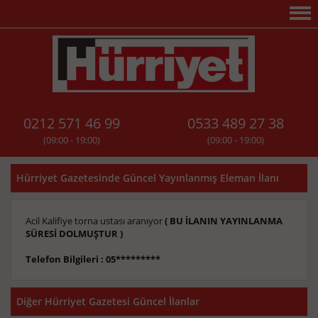
0212 571 46 99
0533 489 27 38
(09:00 - 19:00)
(09:00 - 19:00)
Hürriyet Gazetesinde Güncel Yayınlanmış Eleman İlanı
Acil Kalifiye torna ustası aranıyor
( BU İLANIN YAYINLANMA
SÜRESİ DOLMUŞTUR )
Telefon Bilgileri : 05*********
Diğer Hürriyet Gazetesi Güncel İlanlar