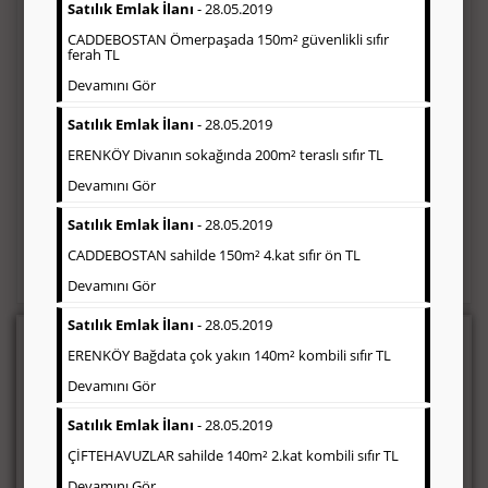
Satılık Emlak İlanı
- 28.05.2019
CADDEBOSTAN Ömerpaşada 150m² güvenlikli sıfır
ferah TL
Devamını Gör
Satılık Emlak İlanı
- 28.05.2019
ERENKÖY Divanın sokağında 200m² teraslı sıfır TL
Devamını Gör
Satılık Emlak İlanı
- 28.05.2019
Beni Ara
CADDEBOSTAN sahilde 150m² 4.kat sıfır ön TL
Devamını Gör
Satılık Emlak İlanı
- 28.05.2019
Seri İlan
ERENKÖY Bağdata çok yakın 140m² kombili sıfır TL
Devamını Gör
Gazetede seri ilan sayfaları; eleman ilanı, emlak ilanı, vasıta ilanı,
zayi ilanı ve çeşitli seri ilan bloğunun yayınlandığı sayfalardır. Bu
Satılık Emlak İlanı
- 28.05.2019
seri ilan, Türkiye baskısı yayınlandığı gibi, bölgesel (İstanbul,
Ankara, Ege, Akdeniz, Çukurova, vb) olarak da
ÇİFTEHAVUZLAR sahilde 140m² 2.kat kombili sıfır TL
yayınlanabilmektedir.
Devamını Gör