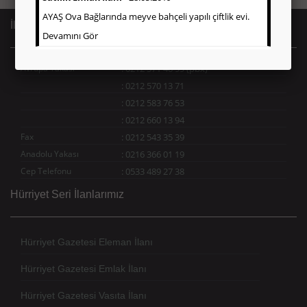
AYAŞ Ova Bağlarında meyve bahçeli yapılı çiftlik evi.
İletişim Bilgileri
Devamını Gör
Avrupa Yakası
:
0212 571 46 99 (pbx)
:
0212 570 13 71
:
0212 583 76 53
:
0212 660 13 94
Fax
:
0212 543 35 39
Anadolu Yakası
:
0216 366 01 19
Cep Telefonu
:
0533 489 27 38
Hürriyet Seri İlanlarımız
Hürriyet Gazetesi Eleman İlanı
Hürriyet Gazetesi Emlak İlanı
Hürriyet Gazetesi Vasıta İlanı