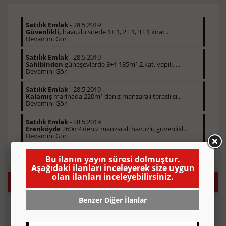
Satılık Emlak
- 28.5.2019
Güvenlikli,
havuzlu sitede 1+ 1, 2+ 1, 3+ 1 kirac...
Devamını Gör
Satılık Emlak
- 28.5.2019
Sahibinden
güneşevlerde 3+1 135m² 2.kat, yapılı. ...
Devamını Gör
Satılık Emlak
- 28.5.2019
Kalamış
marinada 220m² deniz manzaralı teraslı sı...
Devamını Gör
Satılık Emlak
- 28.5.2019
Erenköyde
260m² deniz manzaralı havuzlu güvenlikl...
Devamını Gör
Bu ilanın yayın süresi dolmuştur.
Aşağıdaki ilanları inceleyerek size uygun
olan ilanları inceleyebilirsiniz.
Eleman İlanı Vermek İstiyorsanız Sizi Arayalım!
Benzer Diğer İlanlar
Telefon numaranızı gönderin, sizi hemen arayalım.