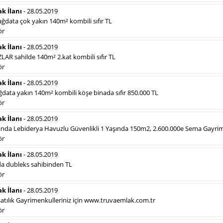
ak İlanı
- 28.05.2019
data çok yakın 140m² kombili sıfır TL
ör
Sosyal İlan
(Hürriyet Vefat ilanı, Başsağlığı,
ak İlanı
- 28.05.2019
Anma vb)
AR sahilde 140m² 2.kat kombili sıfır TL
Gazetelerin sosyal ilan (vefat ilanı, anma, başsağlığı,
ör
teşekkür vb.) diye adlandırdığı, ticari amaç gütmeyen
bu ilan çeşidin de fiyatlandırma ilanın kapladığı alan
ak İlanı
- 28.05.2019
üzerinden fiyatlandırılır. Diğer çerçeveli ilanlara göre
data yakın 140m² kombili köşe binada sıfır 850.000 TL
daha ekonomiktir.
ör
ak İlanı
- 28.05.2019
nda Lebiderya Havuzlu Güvenlikli 1 Yaşında 150m2, 2.600.000e Sema Gayr
ör
Hürriyet Seri İlanlarımız
Hür
ak İlanı
- 28.05.2019
a dubleks sahibinden TL
ör
Hürriyet Gazetesi Eleman İlanı
Hü
ak İlanı
- 28.05.2019
tılık Gayrimenkulleriniz için www.truvaemlak.com.tr
Hürriyet Gazetesi Emlak İlanı
Hü
ör
Hürriyet Gazetesi Vasıta İlanı
Hü