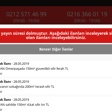
0212 571 46 99
0216 366 01 19
(09:00 - 19:00)
(09:00 - 19:00)
Rİ
SIKÇA SORULAN SORULAR
BUGÜNKÜ SERİ İLANL
 yayın süresi dolmuştur. Aşağıdaki ilanları inceleyerek 
olan ilanları inceleyebilirsiniz.
İlanı
Benzer Diğer İlanlar
NMA SÜRESİ DOLMUŞTUR )
T
ak İlanı
- 28.05.2019
 Ömerpaşada 150m² güvenlikli sıfır ferah TL
ör
ak İlanı
- 28.05.2019
anın sokağında 200m² teraslı sıfır TL
Satılık Emlak
- 28.5.2019
Sahibinden
güneşevlerde 3+1 135m² 2.kat, yapılı. ...
ör
Devamını Gör
ak İlanı
- 28.05.2019
Satılık Emlak
- 28.5.2019
 sahilde 150m² 4.kat sıfır ön TL
Erenköyde
260m² deniz manzaralı havuzlu güvenlikl...
ör
Devamını Gör