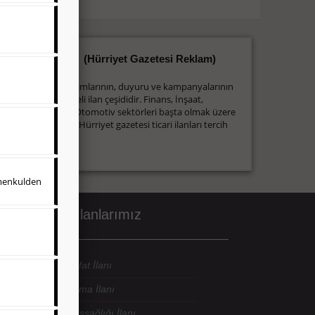
Ticari İlan
(Hürriyet Gazetesi Reklam)
Firmaların; tanıtımlarının, duyuru ve kampanyalarının
yapıldığı, çerçeveli ilan çeşididir. Finans, İnşaat,
Turizm, Eğitim, Otomotiv sektörleri başta olmak üzere
bütün sektörler Hürriyet gazetesi ticari ilanları tercih
etmektedirler.
imenkulden
riyet Sosyal İlanlarımız
rriyet Gazetesi Vefat İlanı
rriyet Gazetesi Anma İlanı
rriyet Gazetesi Başsağlığı İlanı