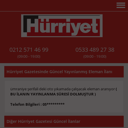
0212 571 46 99
0533 489 27 38
(09:00 - 19:00)
(09:00 - 19:00)
Hürriyet Gazetesinde Güncel Yayınlanmış Eleman İlanı
ümraniye şerifali deki oto yıkamada çalışacak eleman aranıyor
(
BU İLANIN YAYINLANMA SÜRESİ DOLMUŞTUR )
Telefon Bilgileri : 05*********
Diğer Hürriyet Gazetesi Güncel İlanlar