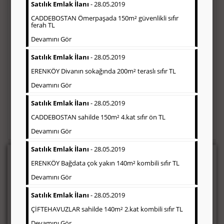
Satılık Emlak İlanı
- 28.05.2019
CADDEBOSTAN Ömerpaşada 150m² güvenlikli sıfır
ferah TL
Devamını Gör
Satılık Emlak İlanı
- 28.05.2019
ERENKÖY Divanın sokağında 200m² teraslı sıfır TL
Devamını Gör
Satılık Emlak İlanı
- 28.05.2019
Beni Ara
CADDEBOSTAN sahilde 150m² 4.kat sıfır ön TL
Devamını Gör
Satılık Emlak İlanı
- 28.05.2019
Seri İlan
ERENKÖY Bağdata çok yakın 140m² kombili sıfır TL
Devamını Gör
Gazetede seri ilan sayfaları; eleman ilanı, emlak ilanı, vasıta ilanı,
zayi ilanı ve çeşitli seri ilan bloğunun yayınlandığı sayfalardır. Bu
Satılık Emlak İlanı
- 28.05.2019
seri ilan, Türkiye baskısı yayınlandığı gibi, bölgesel (İstanbul,
Ankara, Ege, Akdeniz, Çukurova, vb) olarak da
ÇİFTEHAVUZLAR sahilde 140m² 2.kat kombili sıfır TL
yayınlanabilmektedir.
Devamını Gör