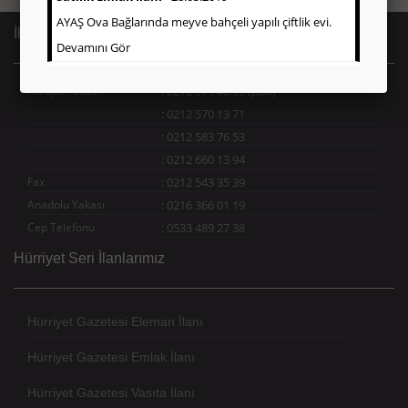
AYAŞ Ova Bağlarında meyve bahçeli yapılı çiftlik evi.
İletişim Bilgileri
Devamını Gör
Avrupa Yakası
:
0212 571 46 99 (pbx)
:
0212 570 13 71
:
0212 583 76 53
:
0212 660 13 94
Fax
:
0212 543 35 39
Anadolu Yakası
:
0216 366 01 19
Cep Telefonu
:
0533 489 27 38
Hürriyet Seri İlanlarımız
Hürriyet Gazetesi Eleman İlanı
Hürriyet Gazetesi Emlak İlanı
Hürriyet Gazetesi Vasıta İlanı