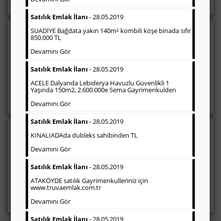
Satılık Emlak İlanı
- 28.05.2019
SUADİYE Bağdata yakın 140m² kombili köşe binada sıfır
Sosyal İlan
(Hürriyet Vefat ilanı, Başsağlığı,
850.000 TL
Anma vb)
Devamını Gör
Gazetelerin sosyal ilan (vefat ilanı, anma, başsağlığı, teşekkür
vb.) diye adlandırdığı, ticari amaç gütmeyen bu ilan çeşidin de
Satılık Emlak İlanı
- 28.05.2019
fiyatlandırma ilanın kapladığı alan üzerinden fiyatlandırılır.
Diğer çerçeveli ilanlara göre daha ekonomiktir.
ACELE Dalyanda Lebiderya Havuzlu Güvenlikli 1
Yaşında 150m2, 2.600.000e Sema Gayrimenkulden
Devamını Gör
Satılık Emlak İlanı
- 28.05.2019
Ticari İlan
(Hürriyet Gazetesi Reklam)
KINALIADAda dubleks sahibinden TL
Devamını Gör
Firmaların; tanıtımlarının, duyuru ve kampanyalarının yapıldığı,
çerçeveli ilan çeşididir. Finans, İnşaat, Turizm, Eğitim, Otomotiv
Satılık Emlak İlanı
- 28.05.2019
sektörleri başta olmak üzere bütün sektörler Hürriyet gazetesi
ticari ilanları tercih etmektedirler.
ATAKÖYDE satılık Gayrimenkulleriniz için
www.truvaemlak.com.tr
Devamını Gör
Satılık Emlak İlanı
- 28.05.2019