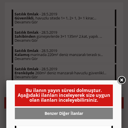
Satılık Emlak
- 28.5.2019
Güvenlikli,
havuzlu sitede 1+ 1, 2+ 1, 3+ 1 kirac...
Devamını Gör
Satılık Emlak
- 28.5.2019
Sahibinden
güneşevlerde 3+1 135m² 2.kat, yapılı. ...
Devamını Gör
Satılık Emlak
- 28.5.2019
Kalamış
marinada 220m² deniz manzaralı teraslı sı...
Devamını Gör
Satılık Emlak
- 28.5.2019
Erenköyde
260m² deniz manzaralı havuzlu güvenlikl...
Devamını Gör
Bu ilanın yayın süresi dolmuştur.
Aşağıdaki ilanları inceleyerek size uygun
olan ilanları inceleyebilirsiniz.
Eleman İlanı Vermek İstiyorsanız Sizi Arayalım!
Benzer Diğer İlanlar
Telefon numaranızı gönderin, sizi hemen arayalım.