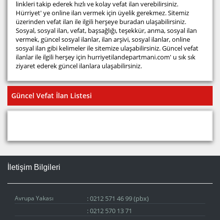
linkleri takip ederek hızlı ve kolay vefat ilan verebilirsiniz.
Hürriyet' ye online ilan vermek için üyelik gerekmez. Sitemiz
üzerinden vefat ilan ile ilgili herşeye buradan ulaşabilirsiniz.
Sosyal, sosyal ilan, vefat, başsağlığı, teşekkür, anma, sosyal ilan
vermek, güncel sosyal ilanlar, ilan arşivi, sosyal ilanlar, online
sosyal ilan gibi kelimeler ile sitemize ulaşabilirsiniz. Güncel vefat
ilanlar ile ilgili herşey için hurriyetilandepartmani.com' u sık sık
ziyaret ederek güncel ilanlara ulaşabilirsiniz.
Güncel Vefat İlan Listesi
İletişim Bilgileri
Avrupa Yakası
:
0212 571 46 99 (pbx)
:
0212 570 13 71