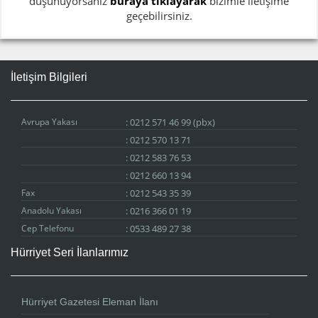
düşünüyorsanız
buraya tıklayarak
bizimle iletişime
geçebilirsiniz.
İletişim Bilgileri
Avrupa Yakası
:
0212 571 46 99 (pbx)
:
0212 570 13 71
:
0212 583 76 53
:
0212 660 13 94
Fax
:
0212 543 35 39
Anadolu Yakası
:
0216 366 01 19
Cep Telefonu
:
0533 489 27 38
Hürriyet Seri İlanlarımız
Hürriyet Gazetesi Eleman İlanı